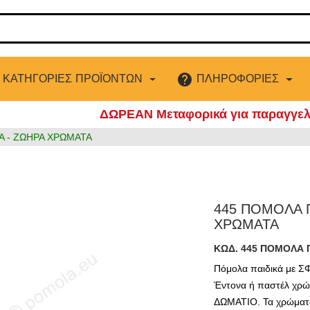
ΚΑΤΗΓΟΡΙΕΣ ΠΡΟΪΟΝΤΩΝ
ΠΛΗΡΟΦΟΡΙΕΣ
help
ΔΩΡΕΑΝ Μεταφορικά για παραγγελί
Α - ΖΩΗΡΑ ΧΡΩΜΑΤΑ
445 ΠΟΜΟΛΑ Π
ΧΡΩΜΑΤΑ
ΚΩΔ. 445
ΠΟΜΟΛΑ Π
Πόμολα παιδικά με
ΣΦ
Έντονα ή παστέλ χρ
ΔΩΜΑΤΙΟ.
Τα χρώματα